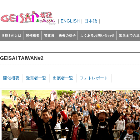
｜
ENGLISH
｜
日本語
｜
GEISAIとは
開催概要
審査員
過去の様子
よくあるお問い合わせ
出展までの流
GEISAI TAIWAN#2
開催概要
受賞者一覧
出展者一覧
フォトレポート