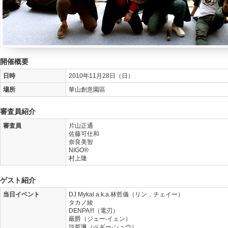
開催概要
日時
2010年11月28日（日）
場所
華山創意園區
審査員紹介
審査員
片山正通
佐藤可仕和
奈良美智
NIGO®
村上隆
ゲスト紹介
当日イベント
DJ Mykal a.k.a.林哲儀（リン．チェイー）
タカノ綾
DENPA!!!（電刃）
嚴爵（ジェー‧イェン）
許哲珮（ペギー‧シュウ）