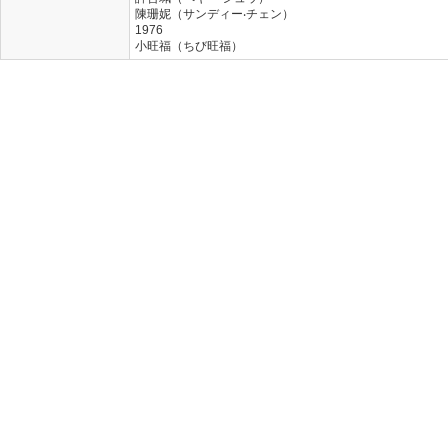
陳珊妮（サンディー‧チェン）
1976
小旺福（ちび旺福）