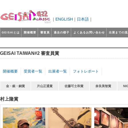
｜
ENGLISH
｜
日本語
｜
GEISAIとは
開催概要
審査員
過去の様子
よくあるお問い合わせ
出展までの流
GEISAI TAIWAN#2 審査員賞
開催概要
受賞者一覧
出展者一覧
フォトレポート
金・銀・銅賞
片山正通賞
佐藤可士和賞
奈良美智賞
NI
村上隆賞