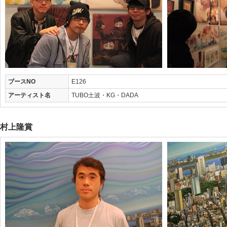
ブースNO
E126
アーティスト名
TUBO土波・KG・DADA
村上隆賞